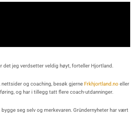
r det jeg verdsetter veldig høyt, forteller Hjortland.
, nettsider og coaching, besøk gjerne
Frkhjortland.no
eller
øring, og har i tillegg tatt flere coach-utdanninger.
å bygge seg selv og merkevaren. Gründernyheter har vært