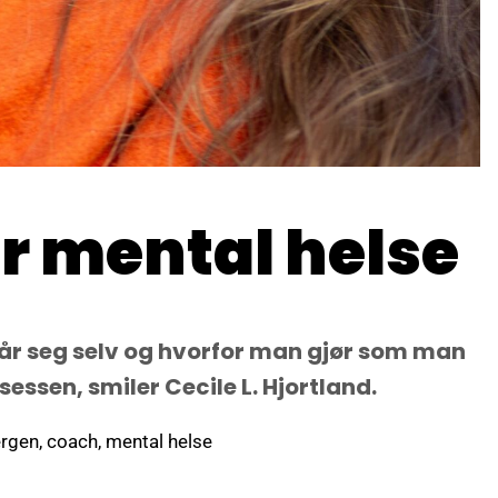
er mental helse
står seg selv og hvorfor man gjør som man
sessen, smiler Cecile L. Hjortland.
rgen
,
coach
,
mental helse